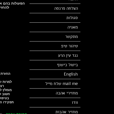
הפעולות בהם אנ
הצלחה פרנסה
להחזיר א
סגולות
מאגיה
מתקשר
טיהור טיפ
נגד עין הרע
ביטול כישוף
English
החזרת א
למרות ז
mail me שלח מייל
רצו
מומלץ ל
מחזירי אהבה
חשוב ל
בטיפול
וודו
תפקידו המ
מחזיר אהבות