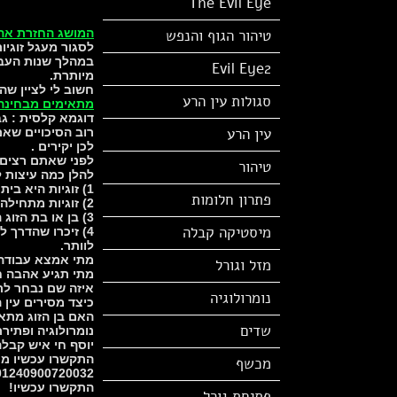
The Evil Eye
טיהור הגוף והנפש
המושג החזרת אה
לסגור מעגל זוגי
במהלך שנות העבו
Evil Eye2
מיותרת.
חשוב לי לציין ש
סגולות עין הרע
מתאימים מבחינה 
דוגמא קלסית : גברת x מתקשרת אל יוסף חי על מנת להחזיר את האהבה מאדון y למרות שנ
עין הרע
רוב הסיכויים שאם
לכן יקירים .
לפני שאתם רצים 
טיהור
להלן כמה עיצות ל
1) זוגיות היא בית מקדש,רק שניים נכנסים.המנעו כמה שיותר מלערב גופים חיצוניים.
פתרון חלומות
2) זוגיות מתחילה כפרח,טפחו אותה תנו לה "שמש" תנו לה "מים" תנו לה יחס היא תחזיר בהתאם.
3) בן או בת הזוג היא לא חפץ אל תקחו אותו/ה כמובן/ת מאליו תקשיבו,תפנימו,תפרגנו כשצריך,תפנקו.
מיסטיקה קבלה
4) זיכרו שהדרך 
לוותר.
מתי אמצא עבודה
מזל וגורל
מתי תגיע אהבה 
איזה שם נבחר לת
נומרולוגיה
כיצד מסירים עין 
האם בן הזוג מתאי
שדים
נומרולוגיה ופתיר
יוסף חי איש קבלה
התקשרו עכשיו מכ
מכשף
01240900720032 שלוחה 5
התקשרו עכשיו!
פתיחת גורל