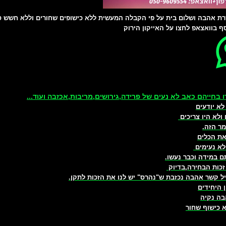
רת אהבה ושלום בית על פי הקבלה המעשית ללא כישופים שחורים וללא חשש 
ף בוואצאפ לחצו על האייקון הירוק
 בחייהם כאב לא נעים של פרידה,גירושים,מריבות,אכזבה ועוד...
לא יודעים
ולא היו צריכים
ר הזה.
את הכלים
לא נעימים
ם במידה וכבר נעשו.
זכות הבחירה,בדיוק
ל קשר אהבה נכזבת ש"נהרס" יש לנו את הזכות לתקן.
ן היחידים
ה נקיה
כישוף שחור