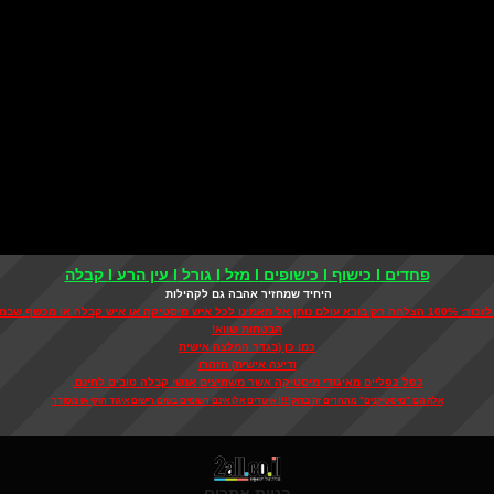
פחדים I כישוף I כישופים I מזל I גורל I עין הרע I קבלה
היחיד שמחזיר אהבה גם לקהילות
 אל תאמינו לכל איש מיסטיקה או איש קבלה או מכשף שבמבטיח
הבטחות שווא!
כמו כן (בגדר המלצה אישית
ודיעה אישית) הזהרו
כפל כפליים מאיגודי מיסטיקה אשר משמיצים אנשי קבלה טובים לחינם,
אלה הם "מיסטיקנים" מתחרים זה בדוק!!!! איגודים אלו אינם רשומים בשום רישום איגוד חוקי או מסודר
בניית אתרים