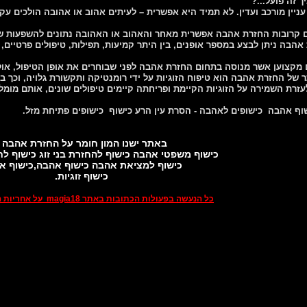
ך זה פועל...?
יין מורכב ועדין. לא תמיד היא אפשרית – לעיתים אהוב או אהובה הולכים עקב
 קרובות החזרת אהבה אפשרית מאחר והאהוב או האהובה נתונים להשפעות שליל
אהבה ניתן לבצע במספר אופנים, בין היתר קמיעות, תפילות, טיפולים פרטיים, טי
מקצוען אשר מנוסה בתחום החזרת אהבה לפני שבוחרים את אופן הטיפול, אולם 
 של החזרת אהבה הוא טיפוח הזוגיות על ידי רומנטיקה ותקשורת גלויה, וכך
זרת השמירה על הזוגיות הקיימת ופריחתה קיימים טיפולים שונים, אותם מומל
וף אהבה כישופים לאהבה - הסרת עין הרע כישוף כישופים פתיחת מזל.
באתר ישנו המון חומר על החזרת אהבה
כישוף משפטי אהבה כישוף להחזרת בני זוג כישוף לח
כישוף למציאת אהבה כישוף אהבה,כישוף א
כישוף זוגיות.
כל הנעשה בפעולות הכתובות באתר magia18 על אחריות המבצע בלבד!