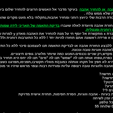
בה או להחזיר אהבה
בעיקר מדבר אל האנשים הרוצים להחזיר שלום בית
ות שלא ממש צלח .
דה הרבות שלי כיועץ רוחני ומחזיר אהבות,נתקלתי בלא מעט מקרים שהח
החזרת אהבה מיועדת לאלה שעברו
בדיקת התאמה של תאריכי לידה שמות ל
רוחנית ומנטלית.
פרדו רק לפני יומיים .
 זו פרידה ראשונה אתם תחזרו להיות יחד ! ללא כל התערבות רוחנית וללא
ללבצע החזרת אהבה או לבדיקת התאמה תנו לעצמכם סיכוי ללא כל התער
אהבה וזוגיות טובה ונכונה.
לאהבה ולזוגיות טובה רצופה עליות ומורדות רבות וצפוי מראש שיהיו אי מ
 חדשה?
חדשה?
ינוק?
הרע?
ם לי?
ת בעיות - אהבה וזוגיות, הסרת חסימות, תחזית אישית מדויקת
 זמין לשיחה
ל טלפון
5