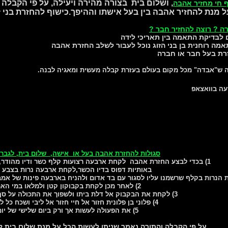
, ושלום בית בצורה מהירה ויעילה, על פי הקבלה
 חי מחזיר אהבה
מנת להחזיר אהבה בין בעל אישתו וההיפך.כישוף להחזרת בני זו
ה ? רוצה להחזיר חבר ?
 לבדיקת התאמה בין תאריכי לידה
מה רוחנית בן בני הזוג נוכל לעבור לשלב החזרת אהבה
רת בעל חבר או חברה
 ש"אבדה" מכל מקום בעולם בעזרת קבלה מעשית ומאגיה לבנה.
עה בוואצאפ
סגולות להחזרת אהבה בעל או אישה, שלום בית, לגבר ש
1) בכדי לבצע החזרת אהבה לקחת ארבעה רצועות קלף כשר ודיו מהודר,לרשום את שם הגבר ושם אימו
באותיות דפוס בדיו הכשר,לקחת ארבעה נרות בצבע ל
 הנרות בקלף שרשמנו עליו לסגור עם בד אדום ולהניח בארבעה פינות של אמבטיה 
2) לאחר מכן לקחת בקבוקון קטן ולמלאו במי האמבטיה
3) לקחת את הבקבוק אל דלת ביתו ולשפוך את התכולה על סף דלתו ולומר בלחש
4) פלוני בן פלונית חזור אל חיי חזור אל ליבי ושכח כל לב אישה אחר
5) את הפעולה לעשות אך ורק ביום שלישי של יום חול
על פי הקבלה והתורה נאמר שניתן לעשות הכל על מנת שלום בית ל