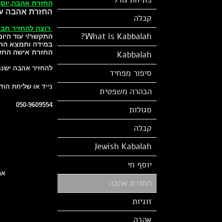
החזרת אהבה,יוסף
החזרת אהבה על 
קבלה
רוצה להחזיר חבר
What is Kabbalah?
התקשר/י עוד היום
במידה ותמצא התא
החזרת אישה החז
Kabbalah
להחזיר אהבה ישנה
סיפור מפחיד
נייד או שליחת הוד
הבהרה משפטית
050-9609554
סגולות
קבלה
Jewish Kabalah
יוסף חי
את
החזרת אהבה
זוגיות
אהבה