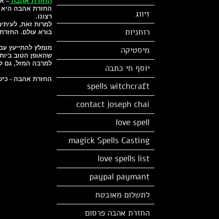
החזרת אהבה
– אי
החזרת אהבה היא ענ
זיווג
רצונו.
למרות זאת, לעיתים
רוחניות
בורא עולם. החזרת 
מומלץ להתייעץ עם 
מיסטיקה
שהאופן הטוב ביותר
למרבה המזל, גם לע
יוסף חי כתבה
החזרת אהבה - כיש
spells witchcraft
contact joseph chai
love spell
magick Spells Casting
love spells list
paypal paymant
לתשלום מאובטח
החזרת אהבה פרסום