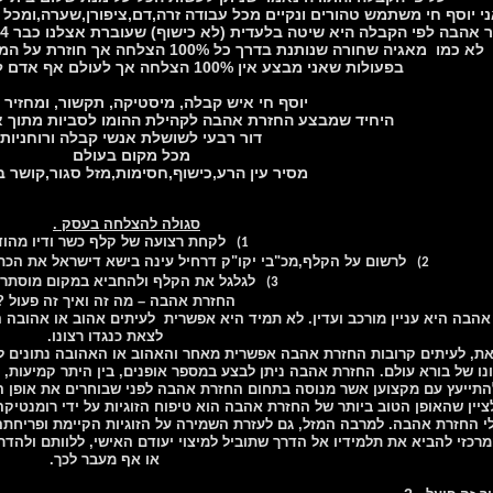
י יוסף חי משתמש טהורים ונקיים מכל עבודה זרה,דם,ציפורן,שערה,ומכל
הבה לפי הקבלה היא שיטה בלעדית (לא כישוף) שעוברת אצלנו כבר 4 דורות מאב לבן ונותנת תוצאות מצוינות,
לא כמו מאגיה שחורה שנותנת בדרך כל 100% הצלחה אך חוזרת על המכשף כמו בומרנג (חוק האנרגיות)
בפעולות שאני מבצע אין 100% הצלחה אך לעולם אף אדם לא יפגע מפעולת שלי
יוסף חי איש קבלה, מיסטיקה, תקשור, ומחזיר
היחיד שמבצע החזרת אהבה לקהילת ההומו לסביות מתוך 
דור רבעי לשושלת אנשי קבלה ורוחניות
מכל מקום בעולם
מסיר עין הרע,כישוף,חסימות,מזל סגור,קושר ב
סגולה להצלחה בעסק .
לקחת רצועה של קלף כשר ודיו מהוד
1)
לרשום על הקלף,מכ"בי יקו"ק דרחיל עינה בישא דישראל את הכת
2)
לגלגל את הקלף ולהחביא במקום מוסתר
3)
החזרת אהבה – מה זה ואיך זה פעול ?
הבה היא עניין מורכב ועדין. לא תמיד היא אפשרית לעיתים אהוב או אהובה הו
לצאת כנגדו רצונו.
את, לעיתים קרובות החזרת אהבה אפשרית מאחר והאהוב או האהובה נתונים להש
נו של בורא עולם. החזרת אהבה ניתן לבצע במספר אופנים, בין היתר קמיעות, תפי
התייעץ עם מקצוען אשר מנוסה בתחום החזרת אהבה לפני שבוחרים את אופן הטי
ציין שהאופן הטוב ביותר של החזרת אהבה הוא טיפוח הזוגיות על ידי רומנטיק
י החזרת אהבה. למרבה המזל, גם לעזרת השמירה על הזוגיות הקיימת ופריחתה 
רכזי להביא את תלמידיו אל הדרך שתוביל למיצוי יעודם האישי, ללוותם ולהדר
או אף מעבר לכך.