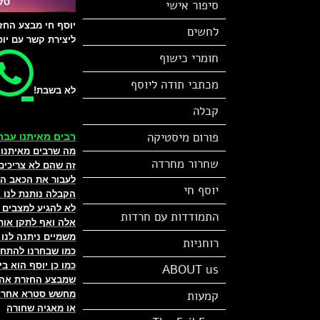
סיפור אישי
יוסף חי מבצע החז
לחשים
ליצירת קשר עם יוס
חומרי כישוף
מכתבי תודה ליוסף
לא בשבת!
קבלה
פורום מיסטיקה
רבים מאיתנו עברו
מה שרבים מאיתנו 
שחרור מחרדה
זה שהם לא צריכים 
לעבור את הכאב המ
יוסף חי
הקבלה נותנת לנו 
לא להגיע למצבים 
התמודדות עם חרדות
אלה ואף לתקן אות
משמיים ניתנה לנו 
רוחניות
כמו שבחרנו להתחי
כמו כן יוסף הוא בי
ABOUT us
שמבצע החזרת אהב
קמעות
מחשש סטרא אחרא 
או מאגיה שחורה